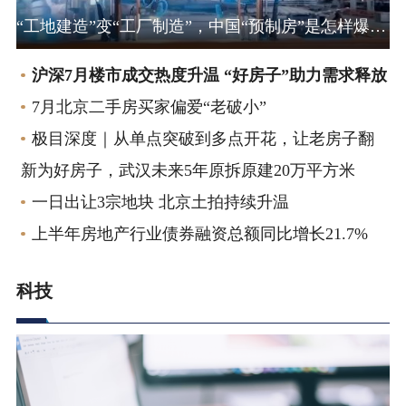
“工地建造”变“工厂制造”，中国“预制房”是怎样爆单的？
沪深7月楼市成交热度升温 “好房子”助力需求释放
7月北京二手房买家偏爱“老破小”
极目深度｜从单点突破到多点开花，让老房子翻
新为好房子，武汉未来5年原拆原建20万平方米
一日出让3宗地块 北京土拍持续升温
上半年房地产行业债券融资总额同比增长21.7%
科技
创新 | 产品 | 动态 | 趋势