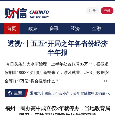
注册
登录
首页
政策
资讯
经济
金融
透视“十五五”开局之年各省份经济
半年报
[今日头条加大水军治理，上半年处置账号85万个，拦截虚
假刷量1900亿次]
[8月新规来了：涉及就业、环保、数据安
全等]
[“7万亿”将会撬动什么？]
>>
最新
在国内停售，通用汽车回应：不会停产；去年雪佛兰中国销量不足9000辆
福州一民办高中成立仅3年就停办，当地教育局