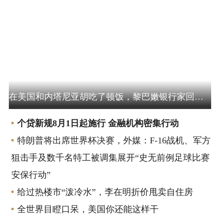
环球 | 政策 | 贸易 | 趋势
在美国和内塔尼亚胡吃了顿饭，黎巴嫩银行家回国或被捕，合照被证实并非AI伪造
个贷新规8月1日起施行 金融机构密集行动
特朗普将出席世界杯决赛，外媒：F-16战机、军方
狙击手及数千名特工被调集展开“史无前例足球比赛
安保行动”
给过热楼市“泼冷水”，李在明折价甩卖自住房
全世界目瞪口呆，美国你还能这样干