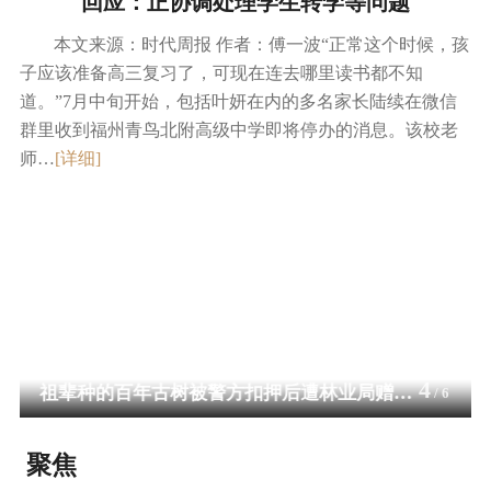
回应：正协调处理学生转学等问题
本文来源：时代周报 作者：傅一波“正常这个时候，孩
子应该准备高三复习了，可现在连去哪里读书都不知
道。”7月中旬开始，包括叶妍在内的多名家长陆续在微信
群里收到福州青鸟北附高级中学即将停办的消息。该校老
师…
[详细]
5
祖辈种的百年古树被警方扣押后遭林业局赠送？村民申诉多年，高院已裁定驳回再审申请丨云投诉
/
6
聚焦